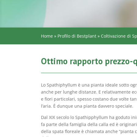
Home
»
Profilo di Bestplant
»
Coltivazione di S
Ottimo rapporto prezzo-qu
Lo Spathiphyllum è una pianta ideale sotto ogn
anche per lunghe distanze. E relativamente eco
e fiori particolari, spesso costano due volte t
l’aria. È dunque una pianta davvero speciale.
Dal XIX secolo lo Spathipphyllum ha goduto in
fa parte della famiglia della calla ed è originar
della spata floreale è chiamata anche “pianta 