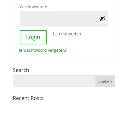
Vereist
Wachtwoord
*
Onthouden
Login
Je wachtwoord vergeten?
Search
Recent Posts
Nieuwe vrachtwagen
Collega’s gezocht
Work in progress!