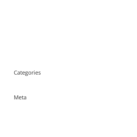
december 2016
oktober 2016
februari 2015
januari 2015
oktober 2014
september 2014
maart 2014
Categories
Geen onderdeel van een categorie
Meta
Login
Vermeldingen feed
Reacties feed
WordPress.org