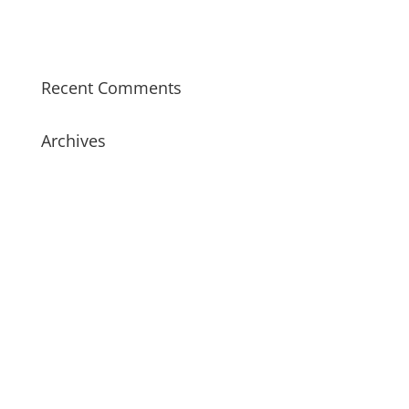
Certificering MPS
Bestplant is volop in ontwikkeling!
Recent Comments
Archives
januari 2023
maart 2022
januari 2022
augustus 2021
juni 2021
januari 2021
december 2019
februari 2018
januari 2017