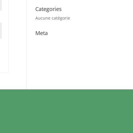
Categories
Aucune catégorie
Meta
Connexion
Flux des publications
Flux des commentaires
Site de WordPress-FR