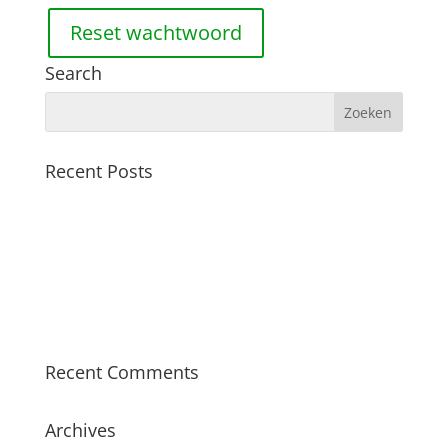
Reset wachtwoord
Search
Recent Posts
Nieuwe vrachtwagen
Collega’s gezocht
Work in progress!
Certificering MPS
Bestplant is volop in ontwikkeling!
Recent Comments
Archives