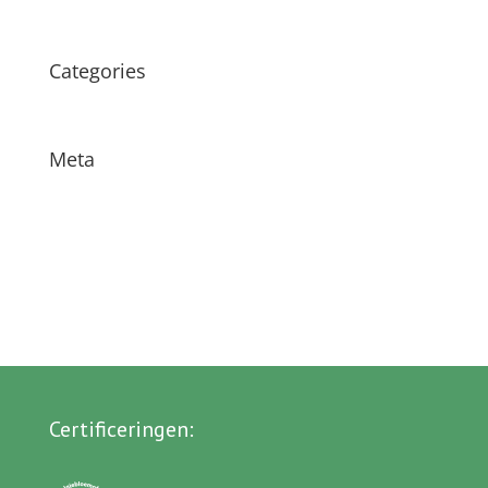
maart 2014
Categories
Geen onderdeel van een categorie
Meta
Login
Vermeldingen feed
Reacties feed
WordPress.org
Certificeringen
: