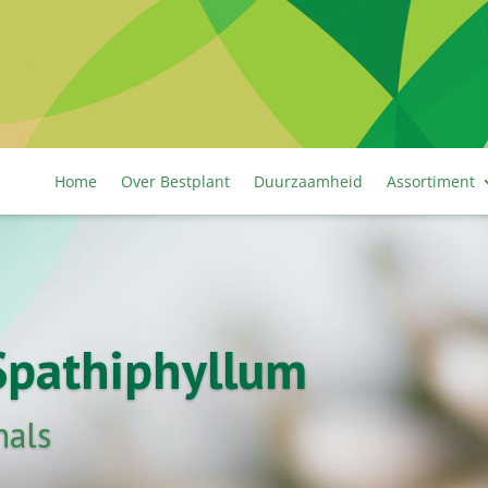
Home
Over Bestplant
Duurzaamheid
Assortiment
 Spathiphyllum
nals