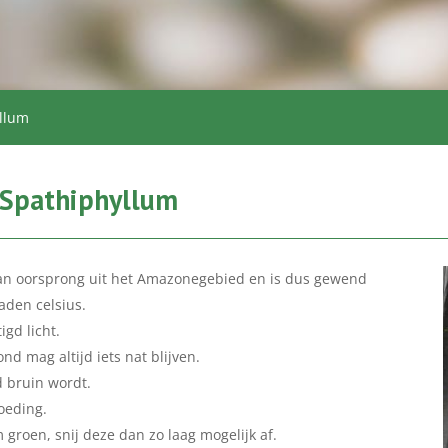
yllum
r Spathiphyllum
van oorsprong uit het Amazonegebied en is dus gewend
den celsius.
gd licht.
nd mag altijd iets nat blijven.
d bruin wordt.
oeding.
 groen, snij deze dan zo laag mogelijk af.