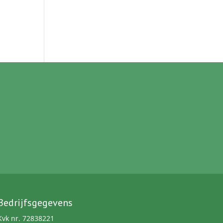
Reacties feed
WordPress.org
Bedrijfsgegevens
Kvk nr. 72838221