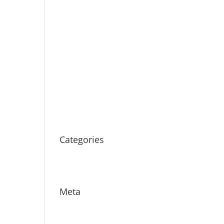
januari 2017
december 2016
oktober 2016
februari 2015
januari 2015
oktober 2014
september 2014
maart 2014
Categories
Geen onderdeel van een
categorie
Meta
Login
Vermeldingen feed