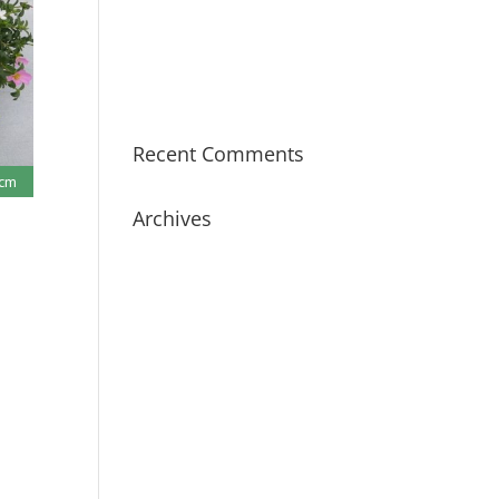
Work in progress!
Certificering MPS
Bestplant is volop in
ontwikkeling!
Recent Comments
 cm
Archives
januari 2023
maart 2022
januari 2022
augustus 2021
juni 2021
januari 2021
december 2019
februari 2018