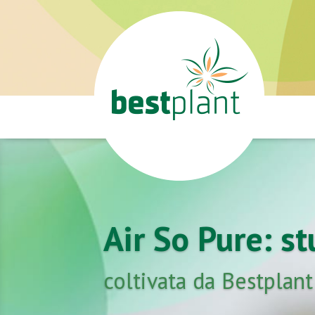
Air So Pure: s
coltivata da Bestplant