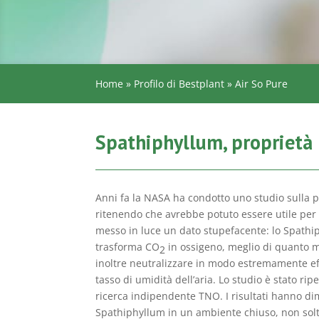
Home
»
Profilo di Bestplant
»
Air So Pure
Spathiphyllum, proprietà p
Anni fa la NASA ha condotto uno studio sulla p
ritenendo che avrebbe potuto essere utile per i 
messo in luce un dato stupefacente: lo Spathip
trasforma CO
in ossigeno, meglio di quanto mo
2
inoltre neutralizzare in modo estremamente effi
tasso di umidità dell’aria. Lo studio è stato rip
ricerca indipendente TNO. I risultati hanno d
Spathiphyllum in un ambiente chiuso, non solt