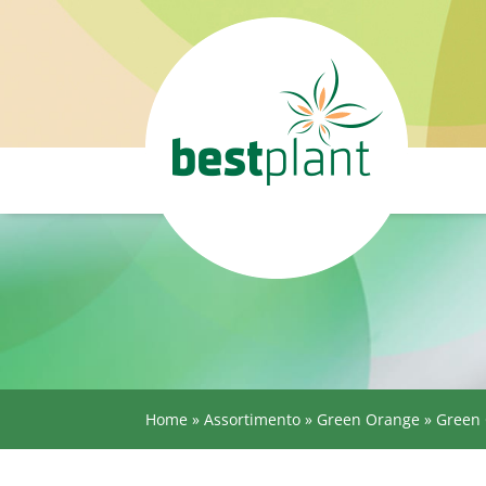
Home
»
Assortimento
»
Green Orange
»
Green 