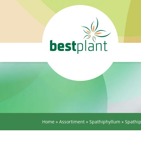
Home
»
Assortiment
»
Spathiphyllum
»
Spathi