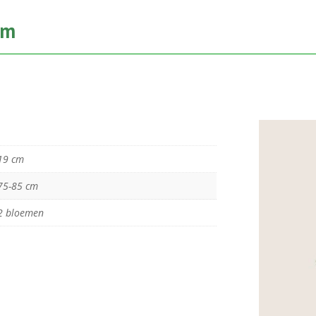
cm
19 cm
75-85 cm
2 bloemen