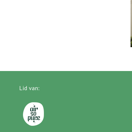
Lid van
: