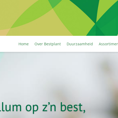
Home
Over Bestplant
Duurzaamheid
Assortime
lum op z’n best,