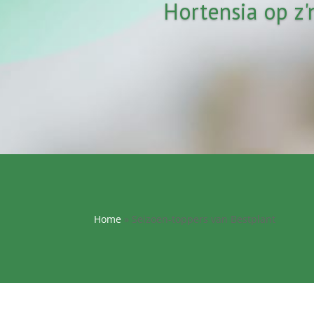
Hortensia op z'
Home
»
Seizoen-toppers van Bestplant