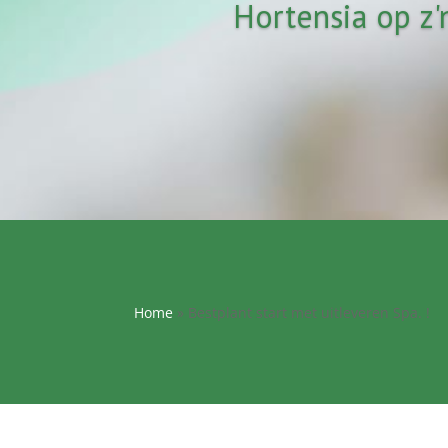
Hortensia op z'
Home
»
Bestplant start met uitleveren Spa. !