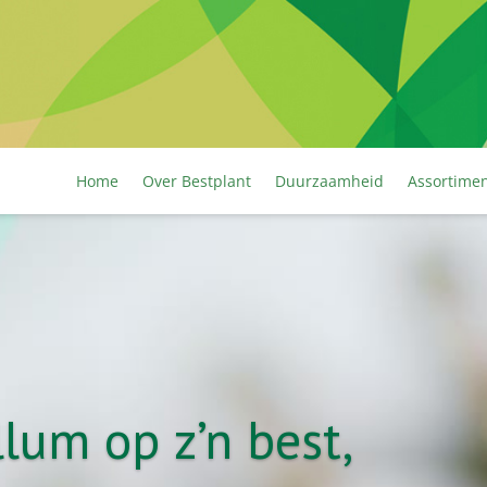
Home
Over Bestplant
Duurzaamheid
Assortime
lum op z’n best,