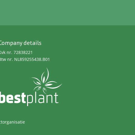
Company details
Kvk nr. 72838221
Btw nr. NL859255438.B01
torganisatie