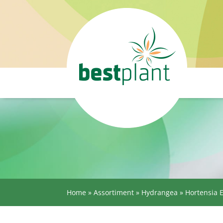
Home
»
Assortiment
»
Hydrangea
»
Hortensia 